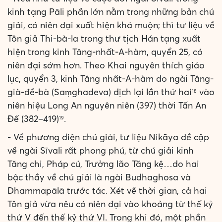
kinh tạng Pāli phần lớn nằm trong những bản chú
giải, có niên đại xuất hiện khá muộn; thì tư liệu về
Tôn giả Thi-bà-la trong thư tịch Hán tạng xuất
hiện trong kinh Tăng-nhất-A-hàm, quyển 25, có
niên đại sớm hơn. Theo Khai nguyên thích giáo
lục, quyển 3, kinh Tăng nhất-A-hàm do ngài Tăng-
già-đề-bà (Saṃghadeva) dịch lại lần thứ hai
vào
18
niên hiệu Long An nguyên niên (397) thời Tấn An
Đế (382–419)
.
19
- Về phương diện chú giải, tư liệu Nikāya đề cập
về ngài Sīvali rất phong phú, từ chú giải kinh
Tăng chi, Pháp cú, Trưởng lão Tăng kệ…do hai
bậc thầy về chú giải là ngài Budhaghosa và
Dhammapālā trước tác. Xét về thời gian, cả hai
Tôn giả vừa nêu có niên đại vào khoảng từ thế kỷ
thứ V đến thế kỷ thứ VI. Trong khi đó, một phần