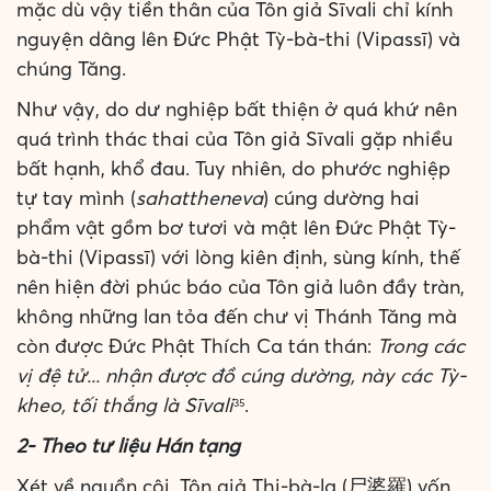
mặc dù vậy tiền thân của Tôn giả Sīvali chỉ kính
nguyện dâng lên Đức Phật Tỳ-bà-thi (Vipassī) và
chúng Tăng.
Như vậy, do dư nghiệp bất thiện ở quá khứ nên
quá trình thác thai của Tôn giả Sīvali gặp nhiều
bất hạnh, khổ đau. Tuy nhiên, do phước nghiệp
tự tay mình (
sahattheneva
) cúng dường hai
phẩm vật gồm bơ tươi và mật lên Đức Phật Tỳ-
bà-thi (Vipassī) với lòng kiên định, sùng kính, thế
nên hiện đời phúc báo của Tôn giả luôn đầy tràn,
không những lan tỏa đến chư vị Thánh Tăng mà
còn được Đức Phật Thích Ca tán thán:
Trong các
vị đệ tử... nhận được đồ cúng dường, này các Tỳ-
kheo, tối thắng là Sīvali
.
35
2- Theo tư liệu Hán tạng
Xét về nguồn cội, Tôn giả Thi-bà-la (尸婆羅) vốn