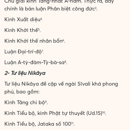
Chú giải kinh Tăng-nhất A-hàm. Thực ra, đây
chính là bản luận Phân biệt công đức
.
3
Kinh Xuất diệu
4.
Kinh Khởi thế
.
5
Kinh Khởi thế nhân bổn
.
6
Luận Đại-trí-độ
7
.
Luận A-tỳ-đàm-Tỳ-bà-sa
.
8
2- Tư liệu Nikāya
Tư liệu Nikāya đề cập về ngài Sīvali khá phong
phú, bao gồm:
Kinh Tăng chi bộ
.
9
Kinh Tiểu bộ, kinh Phật tự thuyết (Ud.15)
.
10
Kinh Tiểu bộ, Jataka số 100
.
11