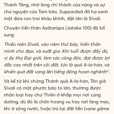
Thánh Tăng, nhờ lòng chí thành của nàng và sự
chú nguyện của Tam bảo, Suppavāsā đã hạ sanh
một đứa con trai kháu khỉnh, đặt tên là Sīvali.
Chuyện tiền thân Asātarūpa (Jataka 100) đã bổ
sung:
Thiếu niên Sīvali, vào năm thứ bảy, hiến thân
mình cho đạo, và xuất gia. Khi tuổi được đầy đủ,
vị ấy thọ Đại giới, làm các công đức, đạt được lợi
đắc cao nhất trên cõi đất, tức là quả A-la-hán, và
khiến quả đất vang lên tiếng động hoan nghênh
.
27
Và kể từ khi chứng Thánh quả A-la-hán, Tôn giả
Sīvali có một phước báo to lớn, thường được
nhân loại hay chư Thiên ở khắp mọi nơi cúng
dường, dù đó là chốn hoang vu hay nơi làng mạc,
khi ở sông nước, hoặc trú tại đất liền (
vane gāme