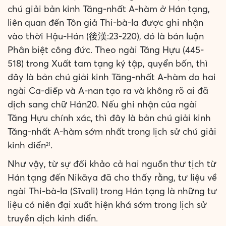
chú giải bản kinh Tăng-nhất A-hàm ở Hán tạng,
liên quan đến Tôn giả Thi-bà-la được ghi nhận
vào thời Hậu-Hán (後漢:23-220), đó là bản luận
Phân biệt công đức. Theo ngài Tăng Hựu (445-
518) trong Xuất tam tạng ký tập, quyển bốn, thì
đây là bản chú giải kinh Tăng-nhất A-hàm do hai
ngài Ca-diếp và A-nan tạo ra và không rõ ai đã
dịch sang chữ Hán20. Nếu ghi nhận của ngài
Tăng Hựu chính xác, thì đây là bản chú giải kinh
Tăng-nhất A-hàm sớm nhất trong lịch sử chú giải
kinh điển
.
21
Như vậy, từ sự đối khảo cả hai nguồn thư tịch từ
Hán tạng đến Nikāya đã cho thấy rằng, tư liệu về
ngài Thi-bà-la (Sīvali) trong Hán tạng là những tư
liệu có niên đại xuất hiện khá sớm trong lịch sử
truyền dịch kinh điển.