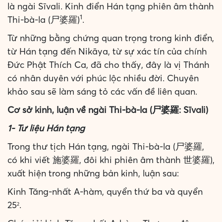
là ngài Sīvali. Kinh điển Hán tạng phiên âm thành
1
Thi-bà-la (尸婆羅)
.
Từ những bằng chứng quan trọng trong kinh điển,
từ Hán tạng đến Nikāya, từ sự xác tín của chính
Đức Phật Thích Ca, đã cho thấy, đây là vị Thánh
có nhân duyên với phúc lộc nhiều đời. Chuyên
khảo sau sẽ làm sáng tỏ các vấn đề liên quan.
Cơ sở kinh, luận về ngài Thi-bà-la (尸婆羅: Sīvali)
1- Tư liệu Hán tạng
Trong thư tịch Hán tạng, ngài Thi-bà-la (尸婆羅,
có khi viết 施婆羅, đôi khi phiên âm thành 世婆羅),
xuất hiện trong những bản kinh, luận sau:
Kinh Tăng-nhất A-hàm, quyển thứ ba và quyển
25
.
2