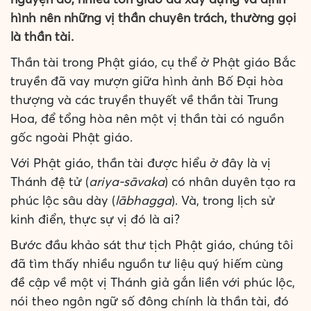
hình nên những vị thần chuyên trách, thường gọi
là thần tài.
Thần tài trong Phật giáo, cụ thể ở Phật giáo Bắc
truyền đã vay mượn giữa hình ảnh Bố Đại hòa
thượng và các truyền thuyết về thần tài Trung
Hoa, để tổng hòa nên một vị thần tài có nguồn
gốc ngoài Phật giáo.
Với Phật giáo, thần tài được hiểu ở đây là vị
Thánh đệ tử (
ariya-sāvaka
) có nhân duyên tạo ra
phúc lộc sâu dày (
lābhagga
). Và, trong lịch sử
kinh điển, thực sự vị đó là ai?
Bước đầu khảo sát thư tịch Phật giáo, chúng tôi
đã tìm thấy nhiều nguồn tư liệu quý hiếm cùng
đề cập về một vị Thánh giả gắn liền với phúc lộc,
nói theo ngôn ngữ số đông chính là thần tài, đó