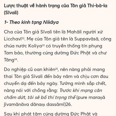
Lược thuật về hành trạng của Tôn giả Thi-bà-la
(Sīvali)
1- Theo kinh tạng Nikāya
Cha của Tôn giả Sīvali tên là Mahāli người xứ
Licchavī
. Mẹ của Tôn giả tên là Suppavāsā, công
22
chúa nước Koliya
có truyền thống tín phụng
23
Tam bảo, thường cúng dường Đức Phật và chư
Tăng
.
24
Do nghiệp cũ oan khiên
, nên nàng phải mang
25
thai Tôn giả Sīvali đến bảy năm và chịu cơn đau
chuyển dạ đến bảy ngày. Tưởng mình sắp chết,
nàng nói với chồng rằng:
Trước khi mạng căn
chấm dứt, tôi sẽ bố thí trọng thể
(pure maraṇā
jīvamānāva dānaṃ dassāmī)26.
Sau khi phát tâm cúng dường Đức Phật và