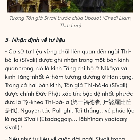
Tượng Tôn giả Sivali trước chùa Ubosot (Chedi Liam,
Thái Lan)
3- Nhận định về tư liệu
- Cơ sở tư liệu vững chãi liên quan đến ngài Thi-
bà-la (Sīvali) được ghi nhận trong một bản kinh
quan trọng, đó là kinh Tăng chi bộ ở Nikāya và
kinh Tăng-nhất A-hàm tương đương ở Hán tạng.
Trong cả hai bản kinh, Tôn giả Thi-bà-la (Sīvali)
được chính Đức Phật xác tín: bậc đệ nhất phước
đức là Tỳ-kheo Thi-bà-la (第一福德者, 尸婆羅比丘
是也). Nguyên tác Pāli ghi: Tối thắng…về phúc lộc
là ngài Sīvali (Etadaggaṃ… lābhīnaṃ yadidaṃ
sīvali)
.
17
- Nếu như tư liệu về cuộc đời ngài Sīvali trong