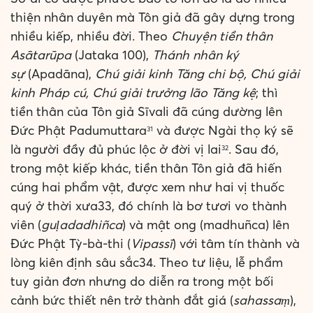
thiện nhân duyên mà Tôn giả đã gây dựng trong
nhiều kiếp, nhiều đời. Theo
Chuyện tiền thân
Asātarūpa
(Jataka 100),
Thánh nhân ký
sự
(Apadāna),
Chú giải kinh Tăng chi bộ, Chú giải
kinh Pháp cú, Chú giải trưởng lão Tăng kệ
; thì
tiền thân của Tôn giả Sīvali đã cúng dường lên
Đức Phật Padumuttara
và được Ngài thọ ký sẽ
31
là người đầy đủ phúc lộc ở đời vị lai
. Sau đó,
32
trong một kiếp khác, tiền thân Tôn giả đã hiến
cúng hai phẩm vật, được xem như hai vị thuốc
quý ở thời xưa33, đó chính là bơ tươi vo thành
viên (
guḷadadhiñca
) và mật ong (madhuñca) lên
Đức Phật Tỳ-bà-thi (
Vipassī
) với tâm tín thành và
lòng kiên định sâu sắc34. Theo tư liệu, lễ phẩm
tuy giản đơn nhưng do diễn ra trong một bối
cảnh bức thiết nên trở thành đắt giá (
sahassaṃ
),