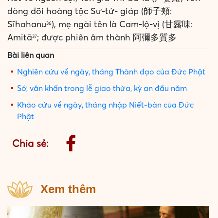
dòng dõi hoàng tộc Sư-tử- giáp (師子頰:
Sīhahanu
), mẹ ngài tên là Cam-lộ-vị (甘露味:
36
Amitā
; được phiên âm thành 阿彌多質多
37
Bài liên quan
Nghiên cứu về ngày, tháng Thành đạo của Ðức Phật
Sớ, văn khấn trong lễ giao thừa, kỳ an đầu năm
Khảo cứu về ngày, tháng nhập Niết-bàn của Đức
Phật
Chia sẻ:
Xem thêm