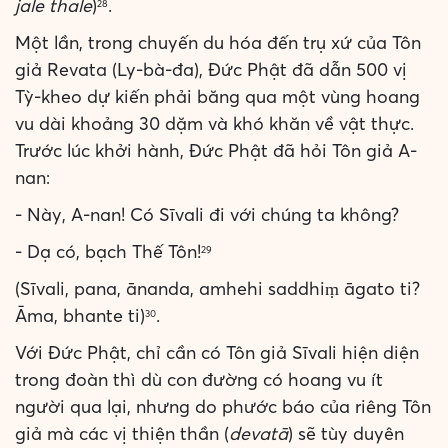
jale thale
)
.
28
Một lần, trong chuyến du hóa đến trụ xứ của Tôn
giả Revata (Ly-bà-đa), Đức Phật đã dẫn 500 vị
Tỳ-kheo dự kiến phải băng qua một vùng hoang
vu dài khoảng 30 dặm và khó khăn về vật thực.
Trước lúc khởi hành, Đức Phật đã hỏi Tôn giả A-
nan:
- Này, A-nan! Có Sīvali đi với chúng ta không?
- Dạ có, bạch Thế Tôn!
29
(Sīvali, pana, ānanda, amhehi saddhiṃ āgato ti?
Āma, bhante ti)
.
30
Với Đức Phật, chỉ cần có Tôn giả Sīvali hiện diện
trong đoàn thì dù con đường có hoang vu ít
người qua lại, nhưng do phước báo của riêng Tôn
giả mà các vị thiện thần (
devatā
) sẽ tùy duyên