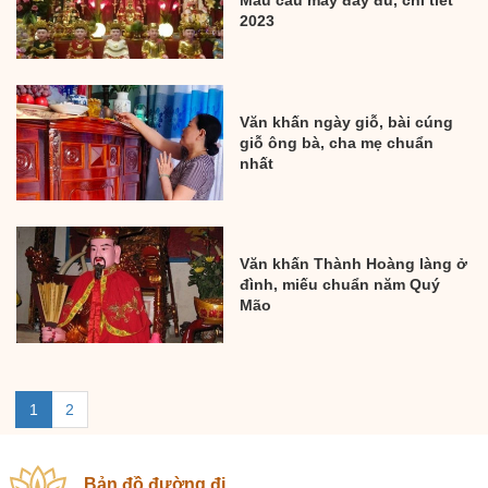
Mẫu cầu may đầy đủ, chi tiết
2023
Văn khấn ngày giỗ, bài cúng
giỗ ông bà, cha mẹ chuẩn
nhất
Văn khấn Thành Hoàng làng ở
đình, miếu chuẩn năm Quý
Mão
1
2
Bản đồ đường đi