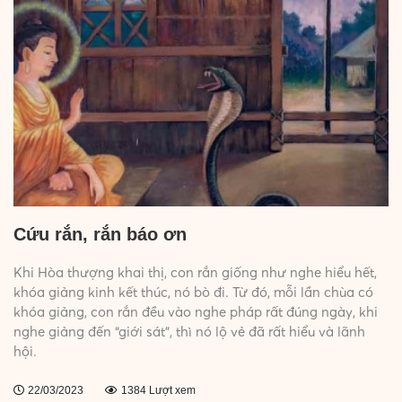
Cứu rắn, rắn báo ơn
Khi Hòa thượng khai thị, con rắn giống như nghe hiểu hết,
khóa giảng kinh kết thúc, nó bò đi. Từ đó, mỗi lần chùa có
khóa giảng, con rắn đều vào nghe pháp rất đúng ngày, khi
nghe giảng đến “giới sát”, thì nó lộ vẻ đã rất hiểu và lãnh
hội.
22/03/2023
1384 Lượt xem