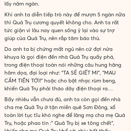
lấy năm ngàn.
Khi anh ta diễn tiếp trò này để mượn 5 ngàn nữa
thì Quả Trụ cương quyết không cho. Anh ta rất
tức giận vì lâu nay quen sống ỷ lại vào sự trợ
giúp của Quả Trụ, nên rắp tâm báo thù.
Do anh ta bị chứng mất ngủ nên cứ đợi nửa
khuya là gọi điện đến nhà Quả Trụ quấy phá,
trong điện thoại toàn nói những câu hung hăng
hăm dọa, đại loại như: “TA SẼ GIẾT MI”, "MAU
CẦM TIỀN TỚI!” hoặc cho bật nhạc rùm beng,
khiến Quả Trụ phải tháo dây điện thoại ra…
Bấy nhiêu vẫn chưa đủ, anh ta còn gọi đến nhà
cha mẹ Quả Trụ ở tận miền quê Sơn Đông, xổ
toàn lời tục tĩu khó nghe để lăng mạ cha mẹ Quả
Trụ, hoặc phao tin :” Quả Trụ bị xe tông chết”,
khiến cha mẹ Quả Trụ khổ sở, chịu hết thấu…