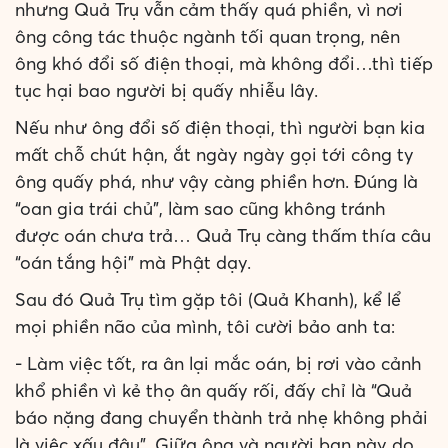
nhưng Quả Trụ vẫn cảm thấy quá phiền, vì nơi
ông công tác thuộc ngành tối quan trọng, nên
ông khó đổi số điện thoại, mà không đổi…thì tiếp
tục hại bao người bị quấy nhiễu lây.
Nếu như ông đổi số điện thoại, thì người bạn kia
mất chỗ chút hận, ắt ngày ngày gọi tới công ty
ông quấy phá, như vậy càng phiền hơn. Đúng là
“oan gia trái chủ”, làm sao cũng không tránh
được oán chưa trả… Quả Trụ càng thấm thía câu
“oán tắng hội” mà Phật dạy.
Sau đó Quả Trụ tìm gặp tôi (Quả Khanh), kể lể
mọi phiền não của mình, tôi cười bảo anh ta:
- Làm việc tốt, ra ân lại mắc oán, bị rơi vào cảnh
khổ phiền vì kẻ thọ ân quấy rối, đấy chỉ là “Quả
báo nặng đang chuyển thành trả nhẹ không phải
là việc xấu đâu”. Giữa ông và người bạn này do