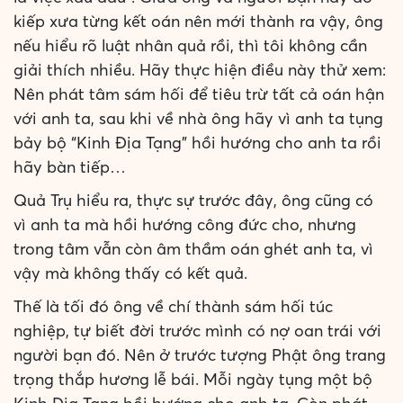
kiếp xưa từng kết oán nên mới thành ra vậy, ông
nếu hiểu rõ luật nhân quả rồi, thì tôi không cần
giải thích nhiều. Hãy thực hiện điều này thử xem:
Nên phát tâm sám hối để tiêu trừ tất cả oán hận
với anh ta, sau khi về nhà ông hãy vì anh ta tụng
bảy bộ “Kinh Địa Tạng” hồi hướng cho anh ta rồi
hãy bàn tiếp…
Quả Trụ hiểu ra, thực sự trước đây, ông cũng có
vì anh ta mà hồi hướng công đức cho, nhưng
trong tâm vẫn còn âm thầm oán ghét anh ta, vì
vậy mà không thấy có kết quả.
Thế là tối đó ông về chí thành sám hối túc
nghiệp, tự biết đời trước mình có nợ oan trái với
người bạn đó. Nên ở trước tượng Phật ông trang
trọng thắp hương lễ bái. Mỗi ngày tụng một bộ