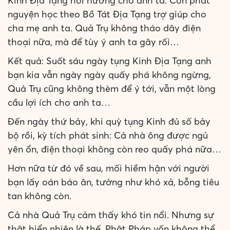
Kinh Địa Tạng hồi hướng cho anh ta. Còn phát
nguyện học theo Bồ Tát Địa Tạng trợ giúp cho
cha mẹ anh ta. Quả Trụ không tháo dây điện
thoại nữa, mà để tùy ý anh ta gây rối…
Kết quả: Suốt sáu ngày tụng Kinh Địa Tạng anh
bạn kia vẫn ngày ngày quấy phá không ngừng,
Quả Trụ cũng không thèm để ý tới, vẫn một lòng
cầu lợi ích cho anh ta…
Đến ngày thứ bảy, khi quỳ tụng Kinh đủ số bảy
bộ rồi, kỳ tích phát sinh: Cả nhà ông được ngủ
yên ổn, điện thoại không còn reo quấy phá nữa…
Hơn nữa từ đó về sau, mối hiềm hận với người
bạn lấy oán báo ân, tưởng như khó xả, bỗng tiêu
tan không còn.
Cả nhà Quả Trụ cảm thấy khó tin nổi. Nhưng sự
thật hiển nhiên là thế, Phật Pháp vốn không thể