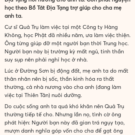
học theo Bồ Tát Địa Tạng trợ giúp cho cha mẹ
anh ta.
Cư sĩ Quả Trụ làm việc tại một Công ty Hàng
Không, học Phật đã nhiều năm, ưa làm việc thiện.
Ông từng giúp đỡ một người bạn thời Trung học.
Người bạn này bị trường kỳ mất ngủ, tinh thần
suy sụp nên phải nghỉ học ở nhà.
Lúc ở Đường Sơn bị động đất, mẹ anh ta do mất
thân nhân nên bị sốc, thần kinh hóa ra thất
thường, cả nhà nương vào cha anh (đang làm
việc tại Thiên Tân) nuôi dưỡng.
Do cuộc sống anh ta quá khó khăn nên Quả Trụ
thường tiếp tế cho. Nhưng lần nọ, tình cờ ông
phát hiện: Người bạn này đã gian trá ngụy tạo,
mượn danh nghĩa góp vốn cho cha để gạt ông