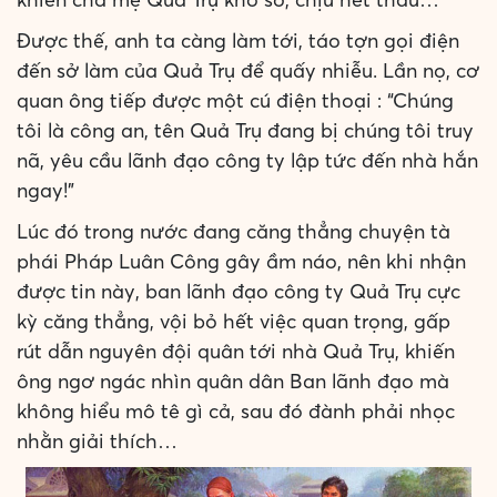
Được thế, anh ta càng làm tới, táo tợn gọi điện
đến sở làm của Quả Trụ để quấy nhiễu. Lần nọ, cơ
quan ông tiếp được một cú điện thoại : “Chúng
tôi là công an, tên Quả Trụ đang bị chúng tôi truy
nã, yêu cầu lãnh đạo công ty lập tức đến nhà hắn
ngay!”
Lúc đó trong nước đang căng thẳng chuyện tà
phái Pháp Luân Công gây ầm náo, nên khi nhận
được tin này, ban lãnh đạo công ty Quả Trụ cực
kỳ căng thẳng, vội bỏ hết việc quan trọng, gấp
rút dẫn nguyên đội quân tới nhà Quả Trụ, khiến
ông ngơ ngác nhìn quân dân Ban lãnh đạo mà
không hiểu mô tê gì cả, sau đó đành phải nhọc
nhằn giải thích…