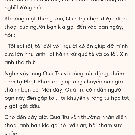
nghĩ lường mà.
Khoảng một tháng sau, Quả Trụ nhận được điện
thoại của người bạn kia gọi đến vào ban ngày,
nói :
- Tôi sai rồi, tôi đối với người có ân giúp đỡ mình
cực lớn như anh, lại hành xử quá tệ và có lỗi. Xin
anh tha thứ…
Nghe vậy lòng Quả Trụ vô cùng xúc động, thầm
cảm tạ Phật Pháp đã giúp ông chuyển oan gia
thành bạn bè. Mới đây, Quả Trụ còn dẫn người
bạn này đến gặp tôi. Tôi khuyên y ráng tu học tốt,
y gật gật đầu.
Cho đến bây giờ, Quả Trụ vẫn thường nhận điện
thoại anh bạn kia gọi tới vấn an, hỏi thăm sức
khỏe.