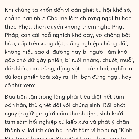
Khi chúng ta khốn đốn vì oán ghét tụ hội khổ sở,
chẳng hạn như: Cha mẹ làm chướng ngại tu học
theo Phật, thân quyến không thèm nghe Phật
Pháp, con cái ngỗ nghịch khó dạy, vợ chồng bất
hòa, cấp trên xung đột, đồng nghiệp chống đối,
không hiểu sao đi đường hay bị người làm khó…
gặp chó dữ gây phiền, bị ruồi nhặng, chuột, muỗi,
dán kiến, côn trùng, động vật… xâm hại, nghĩa là
đủ loại phiền toái xảy ra. Thì bạn đừng ngại, hãy
cố thử xem:
Đầu tiên tận trong lòng phải tiêu diệt hết tâm
oán hận, thù ghét đối với chúng sinh. Rồi phát
nguyện giữ gìn giới cấm thanh tịnh, sinh khởi
tâm sám hối nghiệp cũ kiếp xưa và phát ý chân
thành vì lợi ích của họ, nhất tâm vì họ tụng “Kinh
Địa Tạng” hoặc các Kinh Đại thừa khac, hay trì