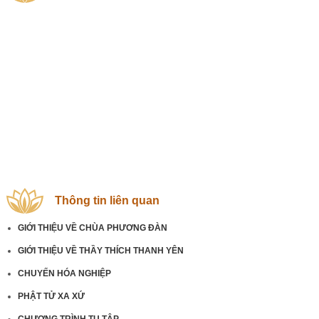
Thông tin liên quan
GIỚI THIỆU VỀ CHÙA PHƯƠNG ĐÀN
GIỚI THIỆU VỀ THẦY THÍCH THANH YÊN
CHUYẾN HÓA NGHIỆP
PHẬT TỬ XA XỨ
CHƯƠNG TRÌNH TU TẬP