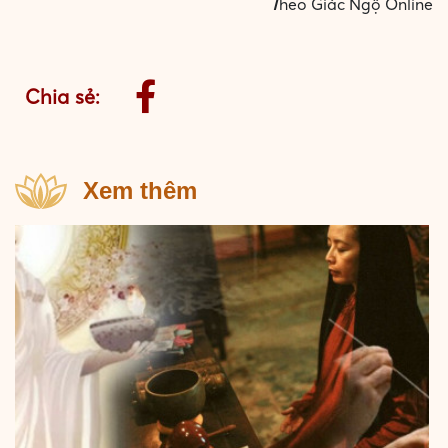
T
heo
Giác Ngộ Online
Chia sẻ:
Xem thêm