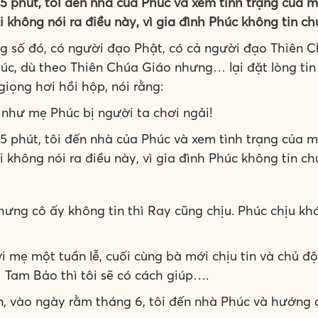
5 phút, tôi đến nhà của Phúc và xem tình trạng của m
i không nói ra điều này, vì gia đình Phúc không tin c
ong số đó, có người đạo Phật, có cả người đạo Thiên C
úc, dù theo Thiên Chúa Giáo nhưng… lại đặt lòng tin
giọng hơi hồi hộp, nói rằng:
nh như mẹ Phúc bị người ta chơi ngải!
5 phút, tôi đến nhà của Phúc và xem tình trạng của m
i không nói ra điều này, vì gia đình Phúc không tin c
ưng cô ấy không tin thì Ray cũng chịu. Phúc chịu kh
i mẹ một tuần lễ, cuối cùng bà mới chịu tin và chủ độn
i Tam Bảo thì tôi sẽ có cách giúp….
ẹn, vào ngày rằm tháng 6, tôi đến nhà Phúc và hướng