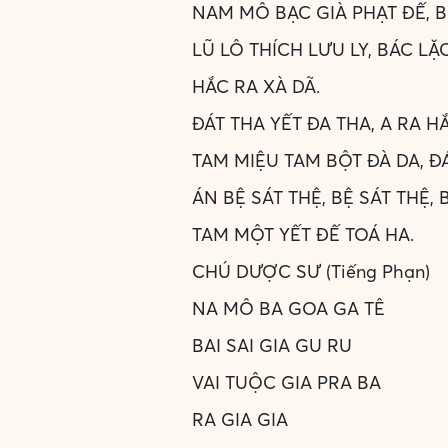
NAM MÔ BẠC GIÀ PHẠT ĐẾ, B
LŨ LÔ THÍCH LƯU LY, BÁC LẶC
HẮC RA XÀ DÃ.
ĐÁT THA YẾT ĐA THA, A RA H
TAM MIỆU TAM BỘT ĐÀ DA, ĐÁ
ÁN BỆ SÁT THỆ, BỆ SÁT THỆ, 
TAM MỘT YẾT ĐẾ TOÁ HA.
CHÚ DƯỢC SƯ (Tiếng Phạn)
NA MÔ BA GOA GA TÊ
BAI SAI GIA GU RU
VAI TUỘC GIA PRA BA
RA GIA GIA