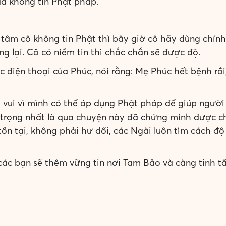
 đã không tin Phật pháp.
 tâm cô không tin Phật thì bây giờ cô hãy dùng chín
g lại. Cô có niềm tin thì chắc chắn sẽ được độ.
c điện thoại của Phúc, nói rằng: Mẹ Phúc hết bệnh rồi
, vui vì mình có thể áp dụng Phật pháp để giúp ngườ
 trọng nhất là qua chuyện này đã chứng minh được c
 tồn tại, không phải hư dối, các Ngài luôn tìm cách đ
các bạn sẽ thêm vững tin nơi Tam Bảo và càng tinh t