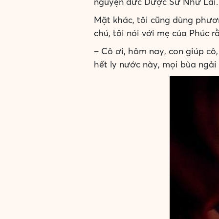
nguyện đức Dược Sư Như Lai.
Mặt khác, tôi cũng dùng phương
chú, tôi nói với mẹ của Phúc r
– Cô ơi, hôm nay, con giúp cô,
hết ly nước này, mọi bùa ngải