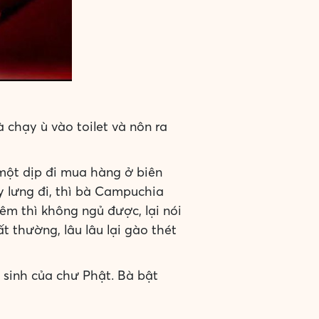
chạy ù vào toilet và nôn ra
một dịp đi mua hàng ở biên
 lưng đi, thì bà Campuchia
đêm thì không ngủ được, lại nói
t thường, lâu lâu lại gào thét
 sinh của chư Phật. Bà bật