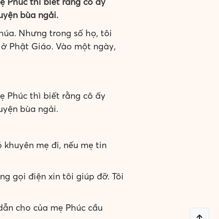
ẹ Phúc thì biết rằng cô ấy
huyện bùa ngải.
húa. Nhưng trong số họ, tôi
 ở Phật Giáo. Vào một ngày,
ẹ Phúc thì biết rằng cô ấy
huyện bùa ngải.
ó khuyên mẹ đi, nếu mẹ tin
g gọi điện xin tôi giúp đỡ. Tôi
 dẫn cho của mẹ Phúc cầu