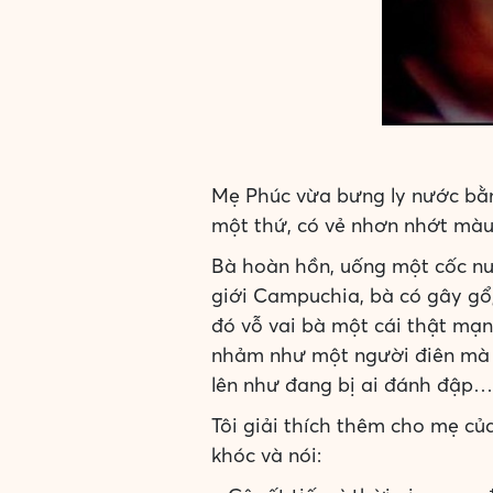
Mẹ Phúc vừa bưng ly nước bằn
một thứ, có vẻ nhơn nhớt màu
Bà hoàn hồn, uống một cốc nướ
giới Campuchia, bà có gây gổ
đó vỗ vai bà một cái thật mạnh
nhảm như một người điên mà cũn
lên như đang bị ai đánh đập… 
Tôi giải thích thêm cho mẹ củ
khóc và nói: