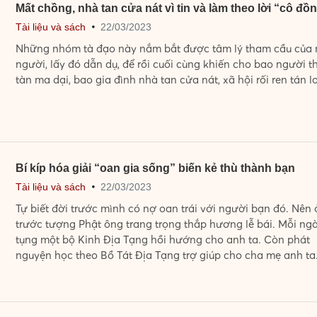
Mất chồng, nhà tan cửa nát vì tin và làm theo lời “cô đồ
Tài liệu và sách
🞄
22/03/2023
Những nhóm tà đạo này nắm bắt được tâm lý tham cầu của 
người, lấy đó dẫn dụ, để rồi cuối cùng khiến cho bao người t
tàn ma dại, bao gia đình nhà tan cửa nát, xã hội rối ren tán l
Bí kíp hóa giải “oan gia sống” biến kẻ thù thành bạn
Tài liệu và sách
🞄
22/03/2023
Tự biết đời trước mình có nợ oan trái với người bạn đó. Nên 
trước tượng Phật ông trang trọng thắp hương lễ bái. Mỗi ng
tụng một bộ Kinh Địa Tạng hồi hướng cho anh ta. Còn phát
nguyện học theo Bồ Tát Địa Tạng trợ giúp cho cha mẹ anh ta