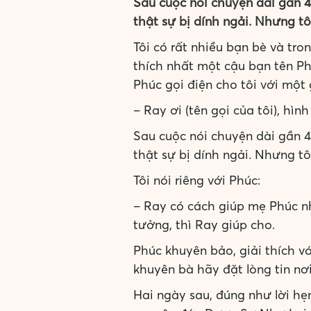
Sau cuộc nói chuyện dài gần 4
thật sự bị dính ngải. Nhưng tô
Tôi có rất nhiều bạn bè và tr
thích nhất một cậu bạn tên Ph
Phúc gọi điện cho tôi với một 
– Ray ơi (tên gọi của tôi), hì
Sau cuộc nói chuyện dài gần 4
thật sự bị dính ngải. Nhưng tô
Tôi nói riêng với Phúc:
– Ray có cách giúp mẹ Phúc nh
tưởng, thì Ray giúp cho.
Phúc khuyên bảo, giải thích vớ
khuyên bà hãy đặt lòng tin nơ
Hai ngày sau, đúng như lời h