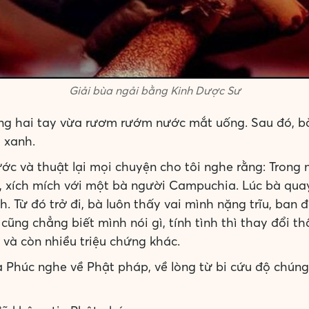
Giải bùa ngải bằng Kinh Dược Sư
g hai tay vừa rươm rướm nước mắt uống. Sau đó, bà 
 xanh.
c và thuật lại mọi chuyện cho tôi nghe rằng: Trong 
, xích mích với một bà người Campuchia. Lúc bà quay
. Từ đó trở đi, bà luôn thấy vai mình nặng trĩu, ban 
g chẳng biết mình nói gì, tính tình thì thay đổi thấ
và còn nhiều triệu chứng khác.
a Phúc nghe về Phật pháp, về lòng từ bi cứu độ chúng