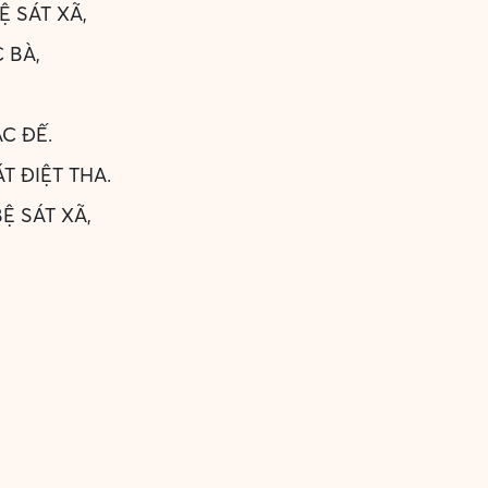
Ệ SÁT XÃ,
 BÀ,
ẮC ĐẾ.
T ĐIỆT THA.
BỆ SÁT XÃ,