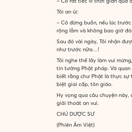
– Cô rất tiếc vì thời gian qua
Tôi an ủi:
– Cô đừng buồn, nếu lúc trước
rộng lắm và không bao giờ đón
Sau đó vài ngày, Tôi nhận đượ
như trước nữa…!
Tôi nghe thế lấy làm vui mừng
tin tưởng Phật pháp. Và quan
biết rằng chư Phật là thực sự
biệt giai cấp, tôn giáo.
Hy vọng qua câu chuyện này, 
giải thoát an vui.
CHÚ DƯỢC SƯ
(Phiên Âm Việt)