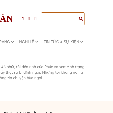
ĐÀN
TRÀNG
NGHI LỄ
TIN TỨC & SỰ KIỆN
 45 phút, tôi đến nhà của Phúc và xem tình trạng
 ấy thật sự bị dính ngải. Nhưng tôi không nói ra
hông tin chuyện bùa ngải.