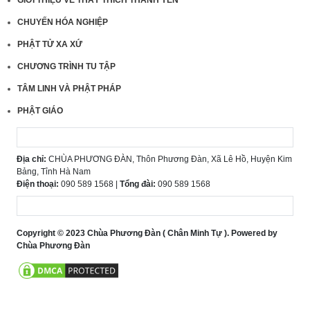
GIỚI THIỆU VỀ THẦY THÍCH THANH YÊN
CHUYẾN HÓA NGHIỆP
PHẬT TỬ XA XỨ
CHƯƠNG TRÌNH TU TẬP
TÂM LINH VÀ PHẬT PHÁP
PHẬT GIÁO
Địa chỉ:
CHÙA PHƯƠNG ĐÀN, Thôn Phương Đàn, Xã Lê Hồ, Huyện Kim
Bảng, Tỉnh Hà Nam
Điện thoại:
090 589 1568 |
Tổng đài:
090 589 1568
Copyright © 2023 Chùa Phương Đàn ( Chân Minh Tự ). Powered by
Chùa Phương Đàn