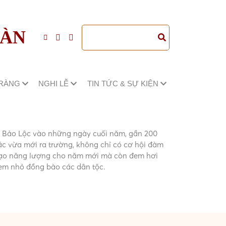
ĐÀN
TRÀNG
NGHI LỄ
TIN TỨC & SỰ KIỆN
o Bảo Lộc vào những ngày cuối năm, gần 200
oặc vừa mới ra trường, không chỉ có cơ hội đàm
i tạo năng lượng cho năm mới mà còn đem hơi
em nhỏ đồng bào các dân tộc.