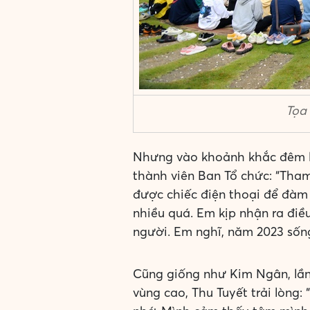
Tọa 
Nhưng vào khoảnh khắc đêm lử
thành viên Ban Tổ chức: “Tham
được chiếc điện thoại để đàm 
nhiều quá. Em kịp nhận ra điề
người. Em nghĩ, năm 2023 sống
Cũng giống như Kim Ngân, lần
vùng cao, Thu Tuyết trải lòng