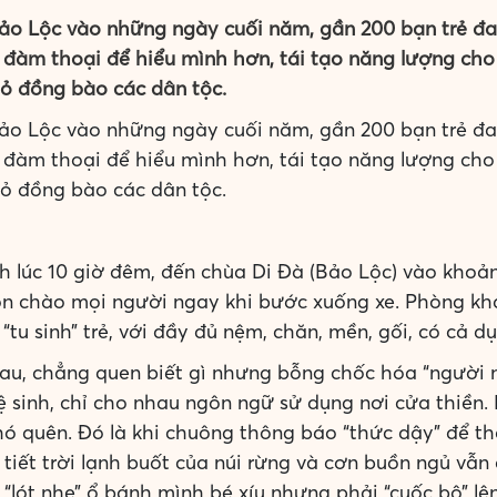
Bảo Lộc vào những ngày cuối năm, gần 200 bạn trẻ đa
ội đàm thoại để hiểu mình hơn, tái tạo năng lượng 
ỏ đồng bào các dân tộc.
Bảo Lộc vào những ngày cuối năm, gần 200 bạn trẻ đa
ội đàm thoại để hiểu mình hơn, tái tạo năng lượng 
ỏ đồng bào các dân tộc.
h lúc 10 giờ đêm, đến chùa Di Đà (Bảo Lộc) vào khoảng
đón chào mọi người ngay khi bước xuống xe. Phòng k
“tu sinh” trẻ, với đầy đủ nệm, chăn, mền, gối, có cả d
hau, chẳng quen biết gì nhưng bỗng chốc hóa “người 
ệ sinh, chỉ cho nhau ngôn ngữ sử dụng nơi cửa thiền
hó quên. Đó là khi chuông thông báo “thức dậy” để th
 tiết trời lạnh buốt của núi rừng và cơn buồn ngủ vẫn 
 “lót nhẹ” ổ bánh mình bé xíu nhưng phải “cuốc bộ” l