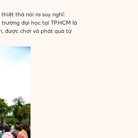
hiệt thà nói ra suy nghĩ:
t trường đại học tại TP.HCM là
ển, được chơi và phát quà từ