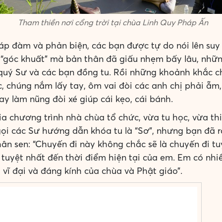
Tham thiền nơi cổng trời tại chùa Linh Quy Pháp Ấn
p đàm và phản biện, các bạn được tự do nói lên suy
ề “góc khuất” mà bản thân đã giấu nhẹm bấy lâu, nhữn
 quý Sư và các bạn đồng tu. Rồi những khoảnh khắc ch
, chúng nắm lấy tay, ôm vai đòi các anh chị phải ẵm
y làm nũng đòi xé giúp cái kẹo, cái bánh.
a chương trình nhà chùa tổ chức, vừa tu học, vừa t
gọi các Sư hướng dẫn khóa tu là “Sơ”, nhưng bạn đã r
ân sen: “Chuyến đi này không chắc sẽ là chuyến đi t
 tuyệt nhất đến thời điểm hiện tại của em. Em có nhi
, vĩ đại và đáng kính của chùa và Phật giáo”.