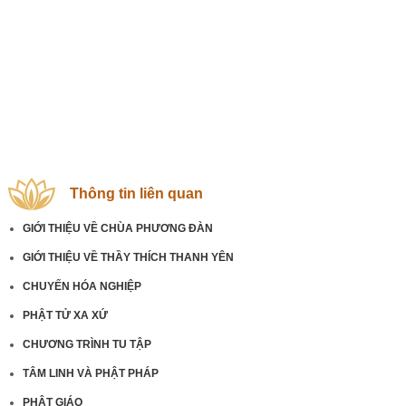
Thông tin liên quan
GIỚI THIỆU VỀ CHÙA PHƯƠNG ĐÀN
GIỚI THIỆU VỀ THẦY THÍCH THANH YÊN
CHUYẾN HÓA NGHIỆP
PHẬT TỬ XA XỨ
CHƯƠNG TRÌNH TU TẬP
TÂM LINH VÀ PHẬT PHÁP
PHẬT GIÁO