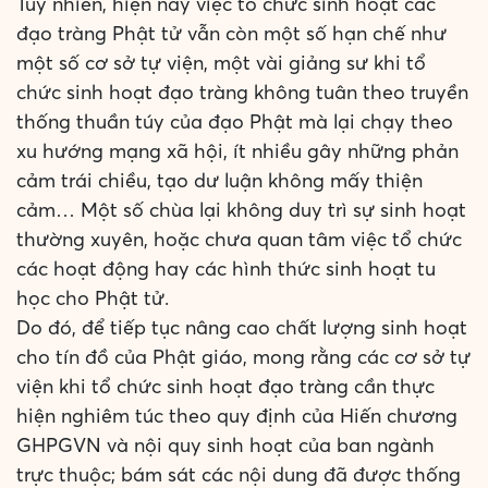
Tuy nhiên, hiện nay việc tổ chức sinh hoạt các
đạo tràng Phật tử vẫn còn một số hạn chế như
một số cơ sở tự viện, một vài giảng sư khi tổ
chức sinh hoạt đạo tràng không tuân theo truyền
thống thuần túy của đạo Phật mà lại chạy theo
xu hướng mạng xã hội, ít nhiều gây những phản
cảm trái chiều, tạo dư luận không mấy thiện
cảm… Một số chùa lại không duy trì sự sinh hoạt
thường xuyên, hoặc chưa quan tâm việc tổ chức
các hoạt động hay các hình thức sinh hoạt tu
học cho Phật tử.
Do đó, để tiếp tục nâng cao chất lượng sinh hoạt
cho tín đồ của Phật giáo, mong rằng các cơ sở tự
viện khi tổ chức sinh hoạt đạo tràng cần thực
hiện nghiêm túc theo quy định của Hiến chương
GHPGVN và nội quy sinh hoạt của ban ngành
trực thuộc; bám sát các nội dung đã được thống