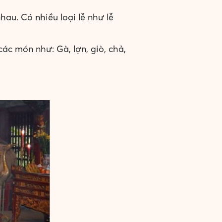
au. Có nhiều loại lễ như lễ
c món như: Gà, lợn, giò, chả,