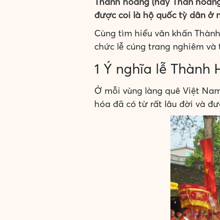
Thành hoàng (hay Thần hoàng) 
được coi là hộ quốc tỳ dân ở n
Cùng tìm hiểu văn khấn Thành
chức lễ cúng trang nghiêm và t
1 Ý nghĩa lễ Thành
Ở mỗi vùng làng quê Việt Nam,
hóa đã có từ rất lâu đời và đư