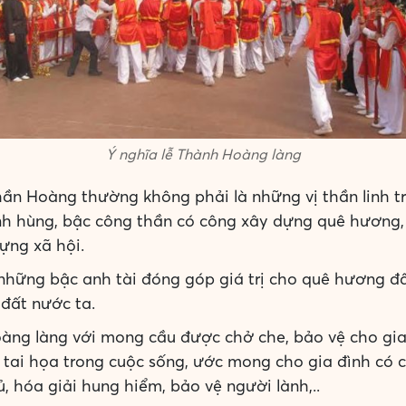
Ý nghĩa lễ Thành Hoàng làng
n Hoàng thường không phải là những vị thần linh t
nh hùng, bậc công thần có công xây dựng quê hương, 
ựng xã hội.
những bậc anh tài đóng góp giá trị cho quê hương đấ
đất nước ta.
ng làng với mong cầu được chở che, bảo vệ cho gia
 tai họa trong cuộc sống, ước mong cho gia đình có 
, hóa giải hung hiểm, bảo vệ người lành,..