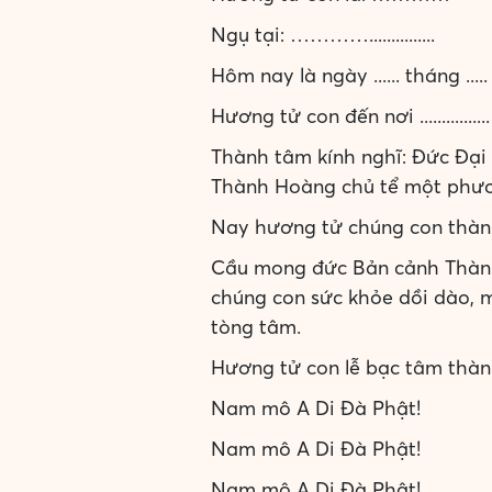
Ngụ tại: …………...............
Hôm nay là ngày ...... tháng ..... năm
Hương tử con đến nơi ................
Thành tâm kính nghĩ: Đức Đại
Thành Hoàng chủ tể một phươ
Nay hương tử chúng con thành 
Cầu mong đức Bản cảnh Thành 
chúng con sức khỏe dồi dào, mọ
tòng tâm.
Hương tử con lễ bạc tâm thành,
Nam mô A Di Đà Phật!
Nam mô A Di Đà Phật!
Nam mô A Di Đà Phật!