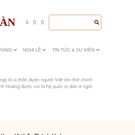
ĐÀN
TRÀNG
NGHI LỄ
TIN TỨC & SỰ KIỆN
) là vị thần được người Việt tôn thờ chính
ành Hoàng được coi là hộ quốc tỳ dân ở ngôi