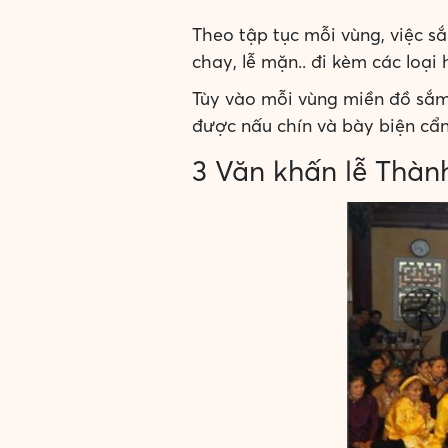
Theo tập tục mỗi vùng, việc s
chay, lễ mặn.. đi kèm các loại
Tùy vào mỗi vùng miền đồ sắm
được nấu chín và bày biện cẩn
3 Văn khấn lễ Thà