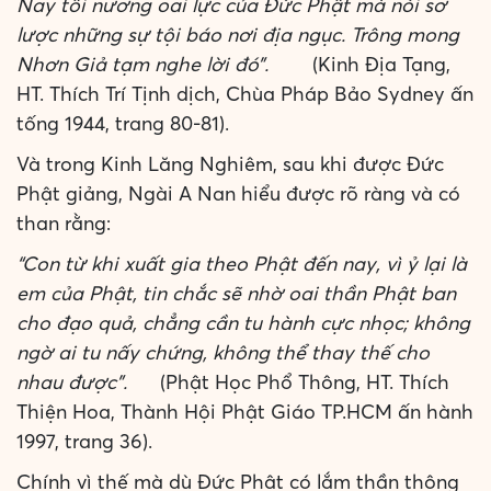
Nay tôi nương oai lực của Đức Phật mà nói sơ
lược những sự tội báo nơi địa ngục. Trông mong
Nhơn Giả tạm nghe lời đó”.
(Kinh Địa Tạng,
HT. Thích Trí Tịnh dịch, Chùa Pháp Bảo Sydney ấn
tống 1944, trang 80-81).
Và trong Kinh Lăng Nghiêm, sau khi được Đức
Phật giảng, Ngài A Nan hiểu được rõ ràng và có
than rằng:
“Con từ khi xuất gia theo Phật đến nay, vì ỷ lại là
em của Phật, tin chắc sẽ nhờ oai thần Phật ban
cho đạo quả, chẳng cần tu hành cực nhọc; không
ngờ ai tu nấy chứng, không thể thay thế cho
nhau được”.
(Phật Học Phổ Thông, HT. Thích
Thiện Hoa, Thành Hội Phật Giáo TP.HCM ấn hành
1997, trang 36).
Chính vì thế mà dù Đức Phật có lắm thần thông