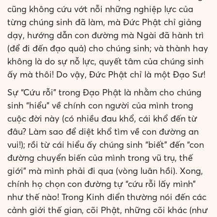
cũng không cứu vớt nỗi những nghiệp lực của
từng chúng sinh đã làm, mà Đức Phật chỉ giảng
dạy, hướng dẫn con đường mà Ngài đã hành trì
(để đi đến đạo quả) cho chúng sinh; và thành hay
không là do sự nỗ lực, quyết tâm của chúng sinh
ấy mà thôi! Do vậy, Đức Phật chỉ là một Đạo Sư!
Sự “Cứu rỗi” trong Đạo Phật là nhằm cho chúng
sinh “hiểu” về chính con người của mình trong
cuộc đời này (có nhiều đau khổ, cái khổ đến từ
đâu? Làm sao để diệt khổ tìm về con đường an
vui!); rồi từ cái hiểu ấy chúng sinh “biết” đến “con
đường chuyển biến của mình trong vũ trụ, thế
giới” mà mình phải đi qua (vòng luân hồi). Xong,
chính họ chọn con đường tự “cứu rỗi lấy mình”
như thế nào! Trong Kinh điển thường nói đến các
cảnh giới thế gian, cõi Phật, những cõi khác (như