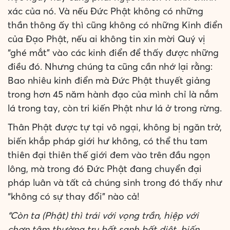
xác của nó. Và nếu Đức Phật không có những
thần thông ấy thì cũng không có những Kinh điển
của Đạo Phật, nếu ai không tin xin mời Quý vị
“ghé mắt” vào các kinh điển để thấy được những
điều đó. Nhưng chúng ta cũng cần nhớ lại rằng:
Bao nhiêu kinh điển mà Đức Phật thuyết giảng
trong hơn 45 năm hành đạo của mình chỉ là nắm
lá trong tay, còn tri kiến Phật như lá ở trong rừng.
Thân Phật được tự tại vô ngại, không bị ngăn trở,
biến khắp pháp giới hư không, có thể thu tam
thiên đại thiên thế giới đem vào trên đầu ngọn
lông, mà trong đó Đức Phật đang chuyển đại
pháp luân và tất cả chúng sinh trong đó thấy như
“không có sự thay đổi” nào cả!
“Còn ta (Phật) thì trái với vọng trần, hiệp với
chơn tâm thường trụ bất sanh bất diệt, biến