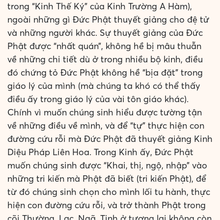
trong “Kinh Thế Ký” của Kinh Trường A Hàm),
ngoài những gì Đức Phật thuyết giảng cho đệ tử
và những người khác. Sự thuyết giảng của Đức
Phật được “nhất quán”, không hề bị mâu thuẫn
về những chi tiết dù ở trong nhiều bộ kinh, điều
đó chứng tỏ Đức Phật không hề “bịa đặt” trong
giáo lý của mình (mà chúng ta khó có thể thấy
điều ấy trong giáo lý của vài tôn giáo khác).
Chính vì muốn chúng sinh hiểu được tường tận
về những điều về mình, và để “tự” thực hiện con
đường cứu rỗi mà Đức Phật đã thuyết giảng Kinh
Diệu Pháp Liên Hoa. Trong Kinh ấy, Đức Phật
muốn chúng sinh được “Khai, thị, ngộ, nhập” vào
những tri kiến mà Phật đã biết (tri kiến Phật), để
từ đó chúng sinh chọn cho mình lối tu hành, thực
hiện con đường cứu rỗi, và trở thành Phật trong
cõi Thường, Lạc, Ngã, Tịnh ở tương lai không còn