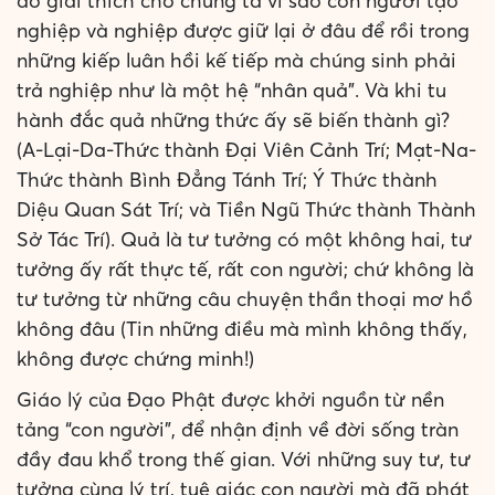
đó giải thích cho chúng ta vì sao con người tạo
nghiệp và nghiệp được giữ lại ở đâu để rồi trong
những kiếp luân hồi kế tiếp mà chúng sinh phải
trả nghiệp như là một hệ “nhân quả”. Và khi tu
hành đắc quả những thức ấy sẽ biến thành gì?
(A-Lại-Da-Thức thành Đại Viên Cảnh Trí; Mạt-Na-
Thức thành Bình Đẳng Tánh Trí; Ý Thức thành
Diệu Quan Sát Trí; và Tiền Ngũ Thức thành Thành
Sở Tác Trí). Quả là tư tưởng có một không hai, tư
tưởng ấy rất thực tế, rất con người; chứ không là
tư tưởng từ những câu chuyện thần thoại mơ hồ
không đâu (Tin những điều mà mình không thấy,
không được chứng minh!)
Giáo lý của Đạo Phật được khởi nguồn từ nền
tảng “con người”, để nhận định về đời sống tràn
đầy đau khổ trong thế gian. Với những suy tư, tư
tưởng cùng lý trí, tuệ giác con người mà đã phát