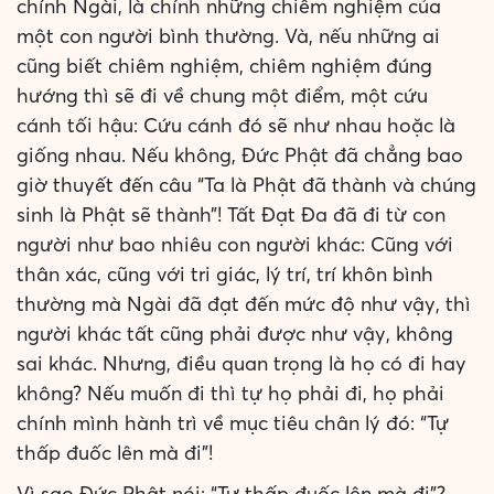
chính Ngài, là chính những chiêm nghiệm của
một con người bình thường. Và, nếu những ai
cũng biết chiêm nghiệm, chiêm nghiệm đúng
hướng thì sẽ đi về chung một điểm, một cứu
cánh tối hậu: Cứu cánh đó sẽ như nhau hoặc là
giống nhau. Nếu không, Đức Phật đã chẳng bao
giờ thuyết đến câu “Ta là Phật đã thành và chúng
sinh là Phật sẽ thành”! Tất Đạt Đa đã đi từ con
người như bao nhiêu con người khác: Cũng với
thân xác, cũng với tri giác, lý trí, trí khôn bình
thường mà Ngài đã đạt đến mức độ như vậy, thì
người khác tất cũng phải được như vậy, không
sai khác. Nhưng, điều quan trọng là họ có đi hay
không? Nếu muốn đi thì tự họ phải đi, họ phải
chính mình hành trì về mục tiêu chân lý đó: “Tự
thấp đuốc lên mà đi”!
Vì sao Đức Phật nói: “Tự thấp đuốc lên mà đi”?