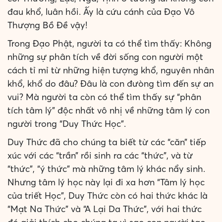
đau khổ, luân hồi. Ấy là cứu cánh của Đạo Vô
Thượng Bồ Đề vậy!
Trong Đạo Phật, người ta có thể tìm thấy: Không
những sự phân tích về đời sống con người một
cách tỉ mỉ từ những hiện tượng khổ, nguyên nhân
khổ, khổ do đâu? Đâu là con đưòng tìm đến sự an
vui? Mà người ta còn có thể tìm thấy sự “phân
tích tâm lý” độc nhất vô nhị về những tâm lý con
người trong “Duy Thức Học”.
Duy Thức đã cho chúng ta biết từ các “căn” tiếp
xúc với các “trần” rồi sinh ra các “thức”, và từ
“thức”, “ý thức” mà những tâm lý khác nẩy sinh.
Nhưng tâm lý học này lại đi xa hơn “Tâm lý học
của triết Học”, Duy Thức còn có hai thức khác là
“Mạt Na Thức” và “A Lại Da Thức”, với hai thức