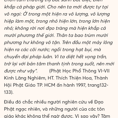
khắp cả pháp giới. Cho nên ta mới được tự tại
vô ngại: Ở trong một hiện ra vô lượng, vô lượng
hiệp làm một, trong nhỏ hiện lớn, trong lớn hiện
nhỏ; không rời nơi đạo tràng mà hiện khắp cả
mười phương thế giới. Thân ta bao trùm mười
phương hư không vô tận. Trên đầu một mảy lông
hiện ra các cõi nước; ngồi trong hạt bụi, mà
chuyển đại pháp luân. Vì ta diệt hết vọng trần,
trở lại với bản tâm thanh tịnh trong suốt, nên mới
được như vậy”.
(Phật Học Phổ Thông VI-VII
Kinh Lăng Nghiêm, HT. Thích Thiện Hoa, Thành
Hội Phật Giáo TP. HCM ấn hành 1997, trang132-
133).
Điều đó chắc nhiều người nghiên cứu về Đạo
Phật ngạc nhiên, và những người của các tôn
giáo khác không thể ngờ được. Vì sao vậy? Tâm