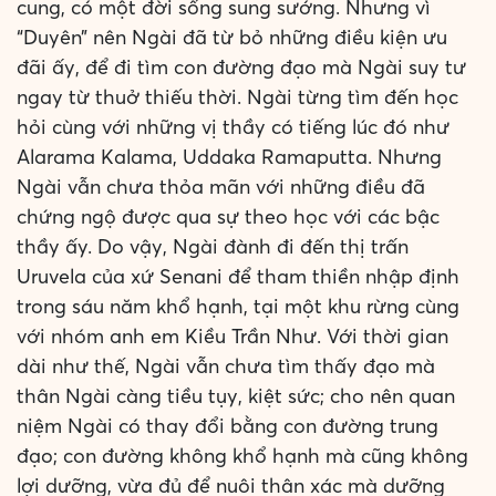
cung, có một đời sống sung sướng. Nhưng vì
“Duyên” nên Ngài đã từ bỏ những điều kiện ưu
đãi ấy, để đi tìm con đường đạo mà Ngài suy tư
ngay từ thuở thiếu thời. Ngài từng tìm đến học
hỏi cùng với những vị thầy có tiếng lúc đó như
Alarama Kalama, Uddaka Ramaputta. Nhưng
Ngài vẫn chưa thỏa mãn với những điều đã
chứng ngộ được qua sự theo học với các bậc
thầy ấy. Do vậy, Ngài đành đi đến thị trấn
Uruvela của xứ Senani để tham thiền nhập định
trong sáu năm khổ hạnh, tại một khu rừng cùng
với nhóm anh em Kiều Trần Như. Với thời gian
dài như thế, Ngài vẫn chưa tìm thấy đạo mà
thân Ngài càng tiều tụy, kiệt sức; cho nên quan
niệm Ngài có thay đổi bằng con đường trung
đạo; con đường không khổ hạnh mà cũng không
lợi dưỡng, vừa đủ để nuôi thân xác mà dưỡng