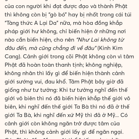
của con người khi đạt được đạo và thành Phật
thì không còn bị “gò bó” hay bị nhốt trong cái túi
“Tàng thức A Lại Da” nữa, mà hòa đồng khắp
pháp giới hư không, chỉ biến hiện ở những nơi
nào cần biến hiện, cho nên
“Như Lai không từ
đâu đến, mà cũng chẳng đi về đâu”
(Kinh Kim
Cang). Cảnh giới trong cõi Phật không còn vì tâm
Phật đã hoàn toàn thanh tịnh; không nghiệp,
không nhân thì lấy gì để biến hiện thành cảnh
giới sướng vui, đau khổ. Tâm Phật bây giờ đã
giống như tư tưởng: Khi tư tưởng nghĩ đến thế
giới vô biên thì nó đã biến hiện khắp thế giới vô
biên, khi nghĩ đến thế giới Ta Bà thì nó đã ở thế
giới Ta Bà, khi nghĩ đến xứ Mỹ thì đã ở Mỹ... Có
cảnh giới còn không ngăn trở được tâm của
Phật, thì không cảnh giới lấy gì để ngăn ngại.