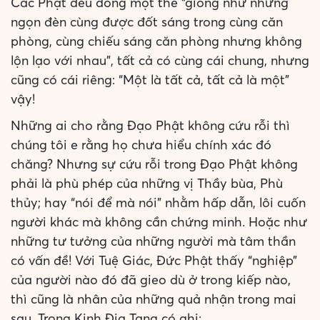
Các Phật đều đồng một thể “giống như những
ngọn đèn cùng được đốt sáng trong cùng căn
phòng, cùng chiếu sáng căn phòng nhưng không
lộn lạo với nhau”, tất cả có cùng cái chung, nhưng
cũng có cái riêng: “Một là tất cả, tất cả là một”
vậy!
Những ai cho rằng Đạo Phật không cứu rỗi thì
chúng tôi e rằng họ chưa hiểu chính xác đó
chăng? Nhưng sự cứu rỗi trong Đạo Phật không
phải là phù phép của những vị Thầy bùa, Phù
thủy; hay “nói để mà nói” nhằm hấp dẫn, lôi cuốn
người khác mà không cần chứng minh. Hoặc như
những tư tưởng của những người mà tâm thần
có vấn đề! Với Tuệ Giác, Đức Phật thấy “nghiệp”
của người nào đó đã gieo dù ở trong kiếp nào,
thì cũng là nhân của những quả nhận trong mai
sau. Trong Kinh Địa Tạng có ghi: